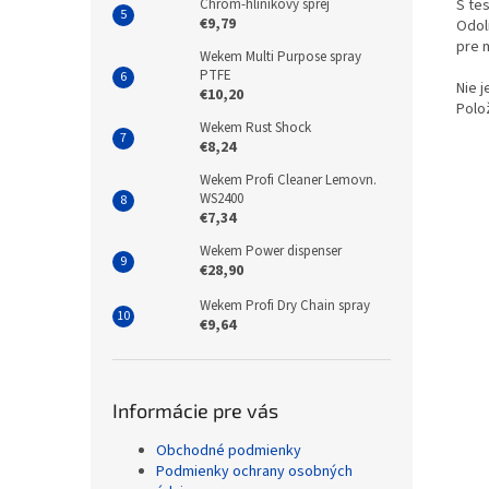
Chróm-hliníkový sprej
S te
€9,79
Odoln
pre 
Wekem Multi Purpose spray
PTFE
Nie 
€10,20
Polo
Wekem Rust Shock
€8,24
Wekem Profi Cleaner Lemovn.
WS2400
€7,34
Wekem Power dispenser
€28,90
Wekem Profi Dry Chain spray
€9,64
Informácie pre vás
Obchodné podmienky
Podmienky ochrany osobných