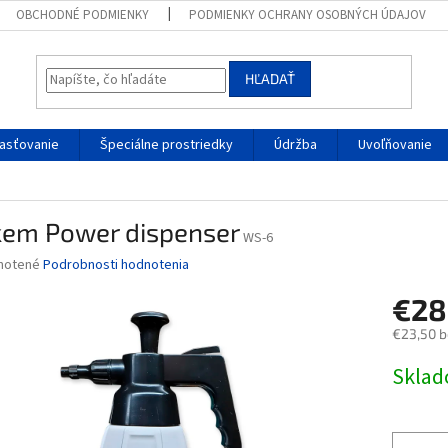
OBCHODNÉ PODMIENKY
PODMIENKY OCHRANY OSOBNÝCH ÚDAJOV
HĽADAŤ
sťovanie
Špeciálne prostriedky
Údržba
Uvoľňovanie
em Power dispenser
WS-6
né
notené
Podrobnosti hodnotenia
nie
€28
u
€23,50 
Jednotk
Skla
cena:
iek.