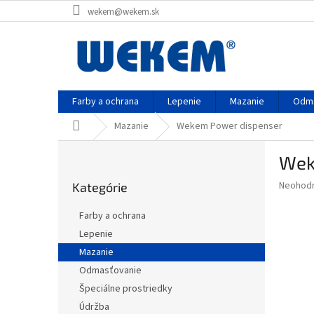
Prejsť
wekem@wekem.sk
na
obsah
Farby a ochrana
Lepenie
Mazanie
Odma
Domov
Mazanie
Wekem Power dispenser
B
Wek
o
Preskočiť
č
Priemer
Neohod
Kategórie
kategórie
n
hodnote
ý
produkt
Farby a ochrana
p
je
Lepenie
0,0
a
z
Mazanie
n
5
e
Odmasťovanie
hviezdič
l
Špeciálne prostriedky
Údržba