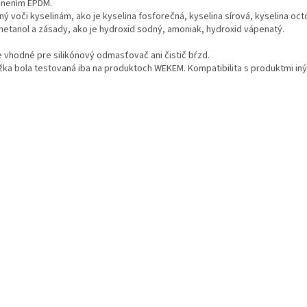
snením EPDM.
ý voči kyselinám, ako je kyselina fosforečná, kyselina sírová, kyselina oct
metanol a zásady, ako je hydroxid sodný, amoniak, hydroxid vápenatý.
je vhodné pre silikónový odmasťovač ani čistič bŕzd.
žka bola testovaná iba na produktoch WEKEM. Kompatibilita s produktmi iný