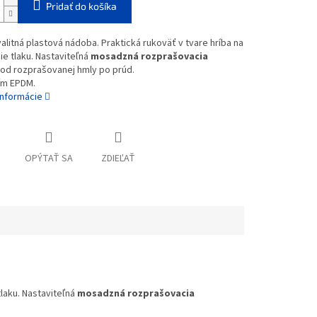
Pridať do košíka
litná plastová nádoba. Praktická rukoväť v tvare hríba na
e tlaku. Nastaviteľná
mosadzná rozprašovacia
 od rozprašovanej hmly po prúd.
ím EPDM.
informácie
OPÝTAŤ SA
ZDIEĽAŤ
laku. Nastaviteľná
mosadzná rozprašovacia