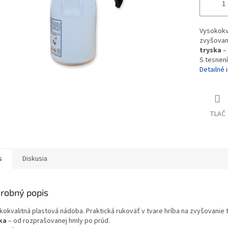
Vysokokva
zvyšovani
tryska
–
S tesnen
Detailné 
TLAČ
s
Diskusia
robný popis
kokvalitná plastová nádoba. Praktická rukoväť v tvare hríba na zvyšovanie t
ka
– od rozprašovanej hmly po prúd.